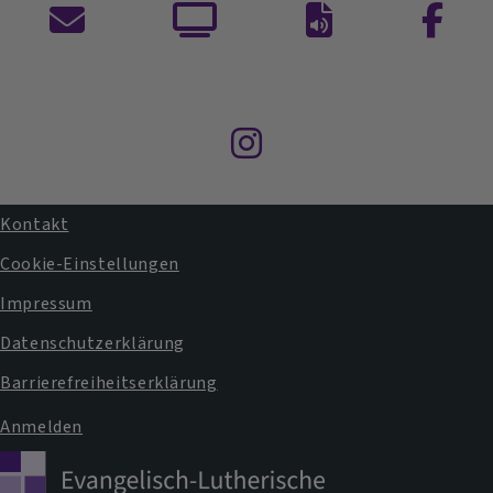
Kontaktformular
ARD
Auf
Facebo
Mediathek
ein
Gottesdienste
Wort
nachhören
Instagram
Kontakt
Fußbereichsmenü
Cookie-Einstellungen
Impressum
Datenschutzerklärung
Barrierefreiheitserklärung
Anmelden
Benutzermenü