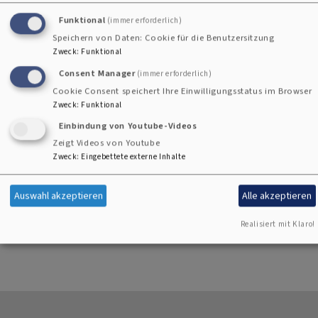
Funktional
(immer erforderlich)
Text der Morgenfeier auch hier abrufbar Sonntagsblatt
Speichern von Daten: Cookie für die Benutzersitzung
https://www.sonntagsblatt.de/morgenfeier
Zweck
:
Funktional
Consent Manager
(immer erforderlich)
Cookie Consent speichert Ihre Einwilligungsstatus im Browser
Zweck
:
Funktional
Einbindung von Youtube-Videos
Zeigt Videos von Youtube
Zweck
:
Eingebettete externe Inhalte
Guarani-Reservoir
Stimme
Paradies
Sintflut
Einflussnahme
Geldströme
Überraschung
Ökonomie
Dinosaurier
Auswahl akzeptieren
Alle akzeptieren
Realisiert mit Klaro!