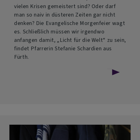
vielen Krisen gemeistert sind? Oder darf
man so naiv in düsteren Zeiten gar nicht
denken? Die Evangelische Morgenfeier wagt
es. Schließlich müssen wir irgendwo
anfangen damit, „Licht für die Welt“ zu sein,
findet Pfarrerin Stefanie Schardien aus
Fürth.
über
Weiterlesen
Evangelische
Morgenfeier
am
26.
Juli