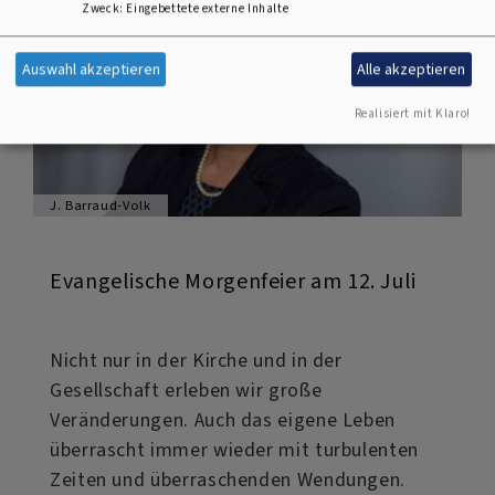
Zweck
:
Eingebettete externe Inhalte
Auswahl akzeptieren
Alle akzeptieren
Realisiert mit Klaro!
J. Barraud-Volk
Evangelische Morgenfeier am 12. Juli
Nicht nur in der Kirche und in der
Gesellschaft erleben wir große
Veränderungen. Auch das eigene Leben
überrascht immer wieder mit turbulenten
Zeiten und überraschenden Wendungen.