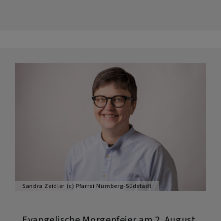
Radiogottesdienst
am
2.
August
Sandra Zeidler (c) Pfarrei Nürnberg-Südstadt
Evangelische Morgenfeier am 2. August