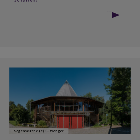
über
Weiterlesen
Sinn
&
Seele:
Mit
Waffen
Frieden
schaffen?
Segenskirche (c) C. Wenger