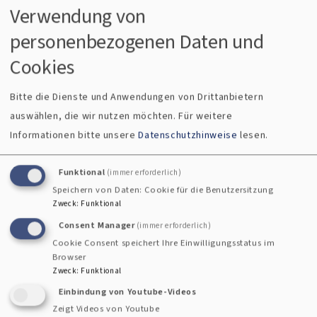
Gastfreundschaft ist in allen Kulturen und
Verwendung von
Religionen ein hohes Gut. Wenn sie nicht nur
personenbezogenen Daten und
Familie und Freunde einschließt, sondern
Cookies
auch Fremde, dann fordert
Gastfreundschaft mehr als freundlich und
Bitte die Dienste und Anwendungen von Drittanbietern
nett sein, sagt Pfarrer Raphael Quandt aus
auswählen, die wir nutzen möchten.
Für weitere
München in der evangelischen Morgenfeier.
Informationen bitte unsere
Datenschutzhinweise
lesen.
über
Weiterlesen
Funktional
(immer erforderlich)
Evangelische
Speichern von Daten: Cookie für die Benutzersitzung
Morgenfeier
Zweck
:
Funktional
Consent Manager
am
(immer erforderlich)
Cookie Consent speichert Ihre Einwilligungsstatus im
19.
Browser
Zweck
:
Funktional
Juli
Einbindung von Youtube-Videos
Zeigt Videos von Youtube