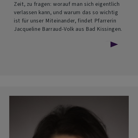
Zeit, zu fragen: worauf man sich eigentlich
verlassen kann, und warum das so wichtig
ist für unser Miteinander, findet Pfarrerin
Jacqueline Barraud-Volk aus Bad Kissingen.
über
Weiterlesen
Evangelische
Morgenfeier
am
12.
Juli