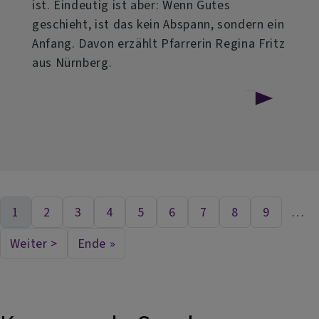
ist. Eindeutig ist aber: Wenn Gutes
geschieht, ist das kein Abspann, sondern ein
Anfang. Davon erzählt Pfarrerin Regina Fritz
aus Nürnberg.
über
Weiterlesen
Evangelische
Morgenfeier
am
28.
1
2
3
4
5
6
7
8
9
…
Aktuelle Seite
Seite
Seite
Seite
Seite
Seite
Seite
Seite
Seite
Seitennummerierung
Juni
Weiter >
Ende »
Nächste Seite
Last page