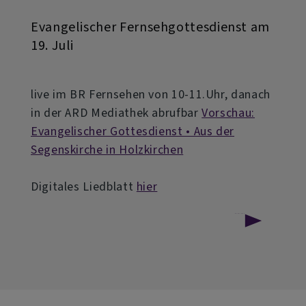
Evangelischer Fernsehgottesdienst am
19. Juli
live im BR Fernsehen von 10-11.Uhr, danach
in der ARD Mediathek abrufbar
Vorschau:
Evangelischer Gottesdienst • Aus der
Segenskirche in Holzkirchen
Digitales Liedblatt
hier
über
Weiterlesen
Evangelischer
Fernsehgottesdienst
am