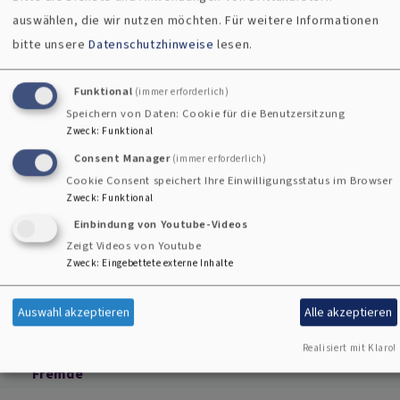
auswählen, die wir nutzen möchten.
Für weitere Informationen
https://www.br.de/radio/live/bayern1/
und danach
bitte unsere
Datenschutzhinweise
lesen.
als Podcast
abrufbar
https://www.br.de/mediathek/podcast/evangelisc
Funktional
(immer erforderlich)
he-morgenfeier/551
Speichern von Daten: Cookie für die Benutzersitzung
Zweck
:
Funktional
Text der Morgenfeier auch hier abrufbar
Consent Manager
(immer erforderlich)
Sonntagsblatt
https://www.sonntagsblatt.de/morgenfeier
Cookie Consent speichert Ihre Einwilligungsstatus im Browser
Zweck
:
Funktional
Einbindung von Youtube-Videos
Zeigt Videos von Youtube
Zweck
:
Eingebettete externe Inhalte
Auswahl akzeptieren
Alle akzeptieren
Flucht
Geflüchtete
Kirchenasyl
Asyl
Realisiert mit Klaro!
Nächstenliebe
Solidarität
Mittelmeer
Gebot
Fremde