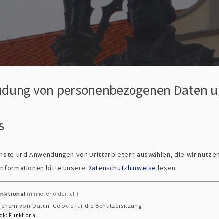
dung von personenbezogenen Daten u
s
ienste und Anwendungen von Drittanbietern auswählen, die wir nutze
 Informationen bitte unsere
Datenschutzhinweise
lesen.
unktional
(immer erforderlich)
ichern von Daten: Cookie für die Benutzersitzung
örfunk und Fernsehen im Bayerischen Rundfunk ist das B
ck
:
Funktional