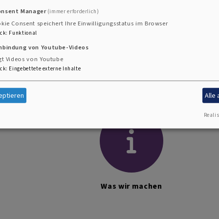
 evangelischen Verkündigungssendungen, ob auf Bayern
onsent Manager
(immer erforderlich)
 Sie auf den nächsten Seiten.
kie Consent speichert Ihre Einwilligungsstatus im Browser
ck
:
Funktional
ngen, die von der Redaktion Religion und Orientierung 
inbindung von Youtube-Videos
gt Videos von Youtube
ck
:
Eingebettete externe Inhalte
eptieren
Alle
Realis
Was wir machen