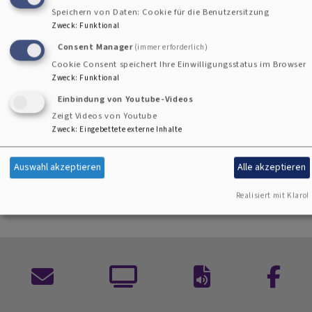
https://www.sonntagsblatt.de/morgenfeier
Speichern von Daten: Cookie für die Benutzersitzung
Zweck
:
Funktional
Consent Manager
(immer erforderlich)
Cookie Consent speichert Ihre Einwilligungsstatus im Browser
Zweck
:
Funktional
Einbindung von Youtube-Videos
Zukunft
Stichwahl
Shaker
Einfachheit
Zeigt Videos von Youtube
Vorbild
Bonhoeffer
Veränderung
Verstehen
Zweck
:
Eingebettete externe Inhalte
Üben
Freiheit
Gemeinschaft
Auswahl akzeptieren
Alle akzeptieren
Realisiert mit Klaro!
Kontaktformular
ARD
Auf
Facebo
Mediathek
ein