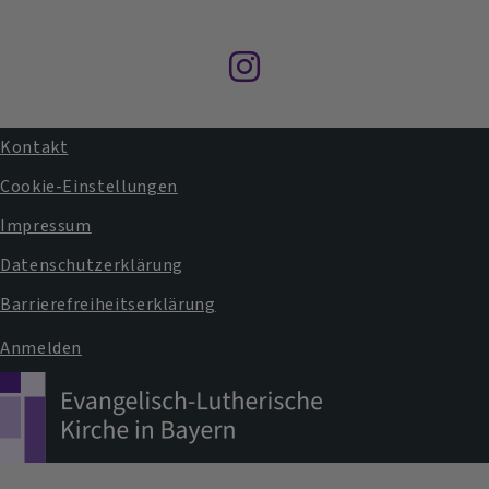
Gottesdienste
Wort
nachhören
Instagram
Kontakt
Fußbereichsmenü
Cookie-Einstellungen
Impressum
Datenschutzerklärung
Barrierefreiheitserklärung
Anmelden
Benutzermenü