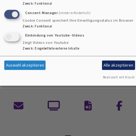
Podcast abrufbar
Zweck
:
Funktional
https://www.br.de/mediathek/podcast/evangelische-
Consent Manager
(immer erforderlich)
morgenfeier/551
Cookie Consent speichert Ihre Einwilligungsstatus im Browser
Zweck
:
Funktional
Text der Morgenfeier auch hier abrufbar Sonntagsblatt
Einbindung von Youtube-Videos
Zeigt Videos von Youtube
https://www.sonntagsblatt.de/morgenfeier
Zweck
:
Eingebettete externe Inhalte
Auswahl akzeptieren
Alle akzeptieren
Realisiert mit Klaro!
Kontaktformular
ARD
Auf
Facebo
Mediathek
ein
Gottesdienste
Wort
nachhören