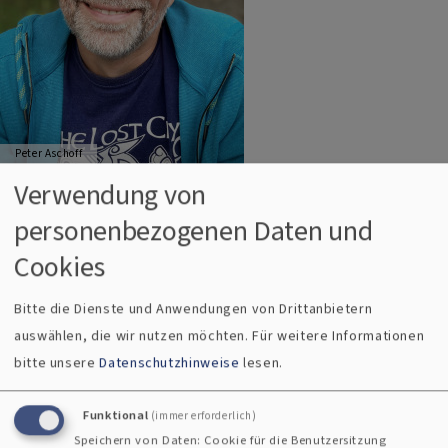
Peter Aschoff
Verwendung von
Ihren ganz großen Auftritt haben sie rund um Weihnachten:
personenbezogenen Daten und
die Engel. Aber was machen sie eigentlich den Rest des
Cookies
Jahres? Und wozu sind sie gut - die „richtigen“ Engel, die
kommen und gehen, nicht die, die wir als Schmuck selber
Bitte die Dienste und Anwendungen von Drittanbietern
aufstellen? Fragt sich Peter Aschoff aus Nürnberg in der
auswählen, die wir nutzen möchten.
Für weitere Informationen
heutigen Morgenfeier.
bitte unsere
Datenschutzhinweise
lesen.
Anhören ab 10.30 Uhr auf Bayern 1
Funktional
(immer erforderlich)
https://www.br.de/radio/live/bayern1/
und danach als
Speichern von Daten: Cookie für die Benutzersitzung