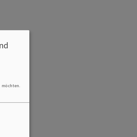
nd
n möchten.