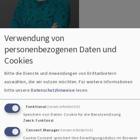
Verwendung von
personenbezogenen Daten und
Cookies
Bildrechte
ELKB
Bitte die Dienste und Anwendungen von Drittanbietern
Evangelische Morgenfeier am 24. August
auswählen, die wir nutzen möchten.
Für weitere Informationen
bitte unsere
Datenschutzhinweise
lesen.
Die Liebe ist das Herzstück des Christentums, aber auch des
Judentums. Und sie verbindet beide Religionen, auch wenn’s
Funktional
(immer erforderlich)
nicht immer danach aussieht. Und stattdessen Hass,
Speichern von Daten: Cookie für die Benutzersitzung
Verachtung, Vorurteile alles bestimmen. Gott mit ganzem
Zweck
:
Funktional
Herzen lieben, darum geht es, sagt Melitta Müller-Hansen
Consent Manager
(immer erforderlich)
in der evangelischen Morgenfeier.
Cookie Consent speichert Ihre Einwilligungsstatus im Browser