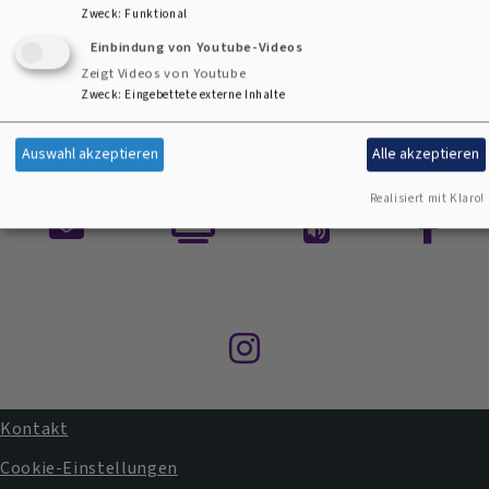
Zweck
:
Funktional
Weiterlesen
über
Einbindung von Youtube-Videos
Evangelische
Zeigt Videos von Youtube
Morgenfeier
Zweck
:
Eingebettete externe Inhalte
am
Doppelgebot der Liebe
24.
Auswahl akzeptieren
Alle akzeptieren
August
Realisiert mit Klaro!
Kontaktformular
ARD
Auf
Facebo
Mediathek
ein
Gottesdienste
Wort
nachhören
Instagram
Kontakt
Fußbereichsmenü
Cookie-Einstellungen