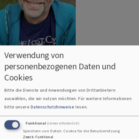
Verwendung von
personenbezogenen Daten und
Bildrechte
Peter Aschoff
Cookies
Evangelische Morgenfeier am 13. Juli
Bitte die Dienste und Anwendungen von Drittanbietern
Wenn andere leiden, nicht gleichgültig bleiben, an
auswählen, die wir nutzen möchten.
Für weitere Informationen
Gottes Barmherzigkeit glauben und sich an Eichhörnchen
bitte unsere
Datenschutzhinweise
lesen.
ein Beispiel nehmen – darüber spricht Peter Aschoff aus
Nürnberg in der Evangelischen Morgenfeier.
Funktional
(immer erforderlich)
Speichern von Daten: Cookie für die Benutzersitzung
Anhören ab 10.30 Uhr auf Bayern 1
Zweck
:
Funktional