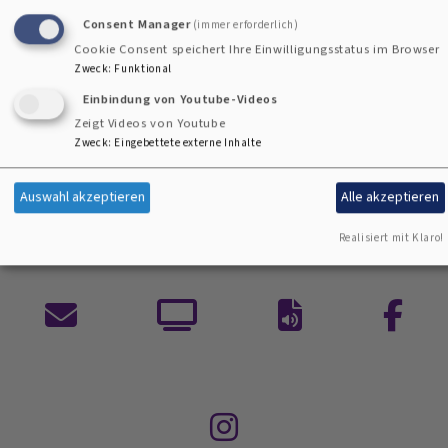
https://www.br.de/radio/live/bayern1/
und danach als
Consent Manager
(immer erforderlich)
Podcast abrufbar
Cookie Consent speichert Ihre Einwilligungsstatus im Browser
Zweck
:
Funktional
https://www.br.de/mediathek/podcast/evangelische-
Einbindung von Youtube-Videos
morgenfeier/551
Zeigt Videos von Youtube
Weiterlesen
über
Zweck
:
Eingebettete externe Inhalte
Evangelische
Morgenfeier
Auswahl akzeptieren
Alle akzeptieren
am
Lk 6
Realisiert mit Klaro!
13.
Juli
Kontaktformular
ARD
Auf
Facebo
Mediathek
ein
Gottesdienste
Wort
nachhören
Instagram