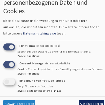
personenbezogenen Daten und
Mai
Cookies
Bitte die Dienste und Anwendungen von Drittanbietern
auswählen, die wir nutzen möchten.
Für weitere Informationen
bitte unsere
Datenschutzhinweise
lesen.
Funktional
(immer erforderlich)
Speichern von Daten: Cookie für die Benutzersitzung
Zweck
:
Funktional
Consent Manager
(immer erforderlich)
Cookie Consent speichert Ihre Einwilligungsstatus im Browser
Zweck
:
Funktional
Bildrechte
Peter Aschoff
Einbindung von Youtube-Videos
Zeigt Videos von Youtube
Evangelische Morgenfeier am 30. März
Zweck
:
Eingebettete externe Inhalte
Kann und darf ich eigentlich fröhlich sein, wenn die Welt
Auswahl akzeptieren
Alle akzeptieren