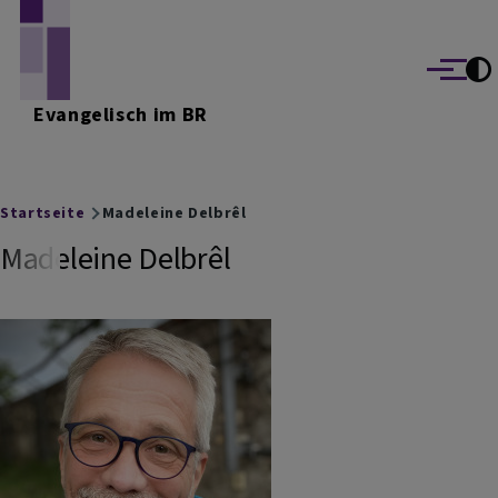
Direkt zum Inhalt
Menü
Evangelisch im BR
Breadcrumb
Startseite
Madeleine Delbrêl
Madeleine Delbrêl